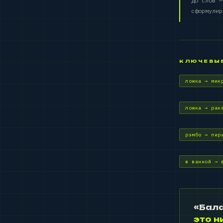
До слов —
сформулир
КЛЮЧЕВЫ
ложка → мик
ложка → рак
рэмбо → пир
в ванной → 
«Бала
это н