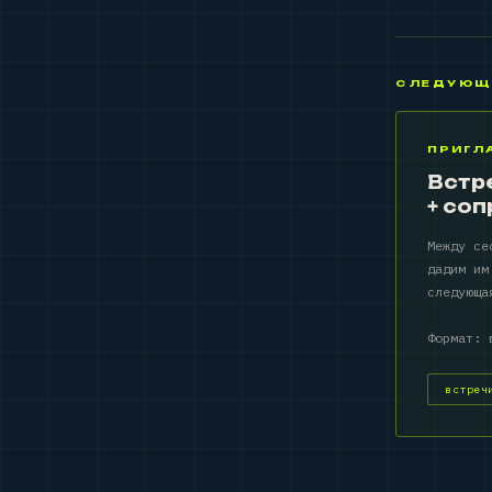
СЛЕДУЮЩ
ПРИГЛ
Встре
+ со
Между се
дадим им
следующа
Формат: 
встреч