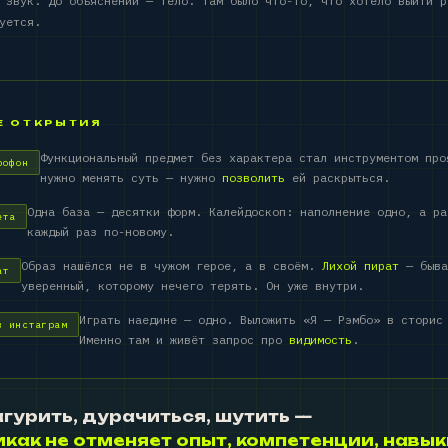
 звук. До объяснений — тело. Там было что-то, что хотело выйти р
уется.
Е ОТКРЫТИЯ
Функциональный предмет без характера стал инструментом про
рофон
нужно менять суть — нужно
позволить
ей раскрыться.
Одна база — десятки форм. Калейдоскоп: наполнение одно, а ра
ета
каждый раз по-новому.
Образ нашёлся не в чужом герое, а в своём.
Лихой пират
— быва
ат
уверенный, которому нечего терять. Он уже внутри.
Играть наедине — одно. Выложить «Я — Рэмбо» в сторис
в инстаграм
Именно там и живёт запрос про
видимость
.
гурить, дурачиться, шутить —
икак не отменяет опыт, компетенции, навык