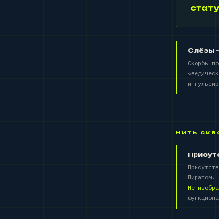
стату
Слёзы 
Скорбь п
«ведическ
и пульсир
НИТЬ СКВ
Присут
Присутств
Пиратом.
Не изобра
функциона