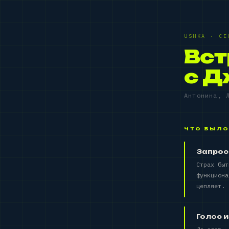
USHKA · СЕ
Вст
с 
Антонина, 
ЧТО БЫЛО
Запрос:
Страх бы
функциона
цепляет.
Голос 