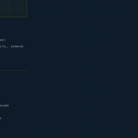
ие:
сть, земное
ихим
т