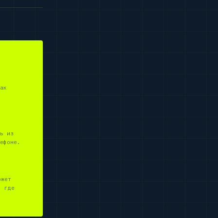
ак
ь из
ефоне.
ожет
, где