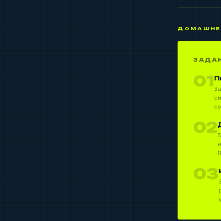
ДОМАШНЕ
ЗАДА
01
П
За
см
со
02
5
н
П
03