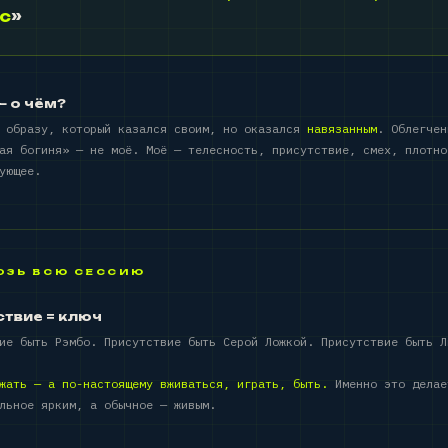
с
»
— о чём?
о образу, который казался своим, но оказался
навязанным
. Облегчен
ая богиня» — не моё. Моё — телесность, присутствие, смех, плотно
ующее.
ОЗЬ ВСЮ СЕССИЮ
ствие = ключ
ие быть Рэмбо. Присутствие быть Серой Ложкой. Присутствие быть Л
жать — а по-настоящему вживаться, играть, быть.
Именно это делае
льное ярким, а обычное — живым.