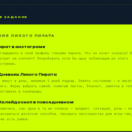
Е ЗАДАНИЕ
НИЯ ЛИХОГО ПИРАТА
ират в инстаграме
глядывать в свой профиль глазами пирата. Что он хочет сказать? К
отрит на контент? Попробовать хотя бы одну публикацию из этого
стояния.
Дневник Лихого Пирата
 минут в день, минимум 5 дней подряд. Ловить состояние — и писат
его. Форму выбрать самой: помятый листок, блокнот, заметки в тел
оставить в календарь.
Калейдоскоп в повседневном
Замечать, как одна и та же «ложка» — предмет, ситуация, роль — м
раскрыться десятком способов. Находить пространство для игры там
уже есть рамки.