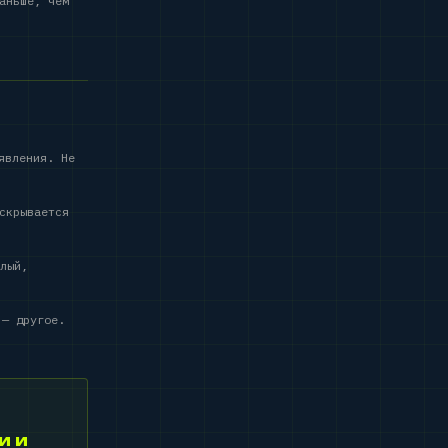
аньше, чем
явления. Не
скрывается
лый,
 — другое.
и и