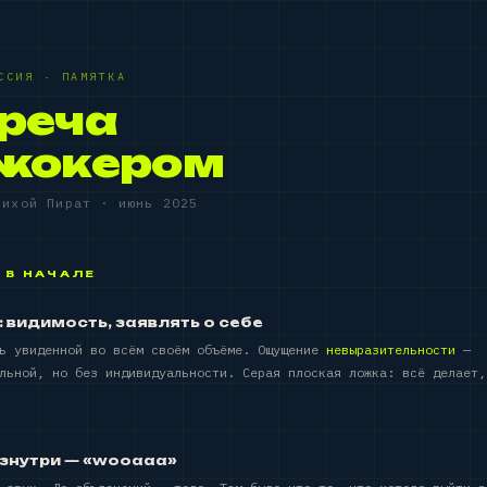
ССИЯ · ПАМЯТКА
реча
Джокером
Лихой Пират · июнь 2025
 В НАЧАЛЕ
 видимость, заявлять о себе
ть увиденной во всём своём объёме. Ощущение
невыразительности
—
льной, но без индивидуальности. Серая плоская ложка: всё делает,
изнутри — «wooaaa»